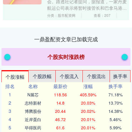
会。路透社记者提问，据报道，一家丹麦
航运公司表示将暂时接管长和巴拿马港口
运营权。此前巴拿马最高法院裁定巴拿马
分类：股市配资网
查看：207
港口公司（长和....
一鼎盈配资文章已加载完成
个股实时涨跌榜
个股跌幅
个股流入
个股流出
换手率
个股涨幅
排名
名称
最新价
涨幅
换手率
1
N展芯
118.56
405.59%
71.18%
2
志特新材
14.8
20.03%
13.70%
3
博腾股份
20.44
20.02%
14.38%
4
近岸蛋白
46.72
20.01%
5.46%
5
毕得医药
61.6
20.01%
5.99%