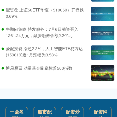
配资盘 上证50ETF华夏（510050）开盘跌
0.69%
牛顾问策略 特发服务：7月6日融资买入
1261.24万元，融资融券余额2.2亿元
爱配投资 涨超2.3%，人工智能ETF易方达
(159819)近1月涨幅为3.53%
博易股票 动量基金跑赢标普500指数
一鼎盈
股市配
配资炒
配资网