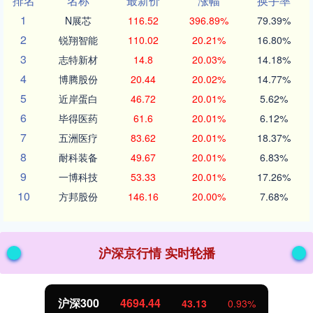
排名
名称
最新价
涨幅
换手率
1
N展芯
116.52
396.89%
79.39%
2
锐翔智能
110.02
20.21%
16.80%
3
志特新材
14.8
20.03%
14.18%
4
博腾股份
20.44
20.02%
14.77%
5
近岸蛋白
46.72
20.01%
5.62%
6
毕得医药
61.6
20.01%
6.12%
7
五洲医疗
83.62
20.01%
18.37%
8
耐科装备
49.67
20.01%
6.83%
9
一博科技
53.33
20.01%
17.26%
10
方邦股份
146.16
20.00%
7.68%
沪深京行情 实时轮播
沪深300
4694.44
43.13
0.93%