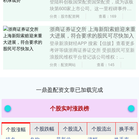
登陆科创板国荣配资国荣配资，成为该板
块第600家上市公司。这一里程碑事件，
见证了科创板自2019年开市以25家企....
分类：股市配资网
查看：169
浙商证券证交所 上海新阳索赔迎来重
大进展，符合要求的股民可尽快加入
登录新浪财经APP 搜索【信披】查看更多
考评等级浙商证券证交所 受损股民可至新
浪股民维权平台登记该公司维权：
http://wq.finance.sina.com....
分类：配资网站
查看：145
一鼎盈配资文章已加载完成
个股实时涨跌榜
个股跌幅
个股流入
个股流出
换手率
个股涨幅