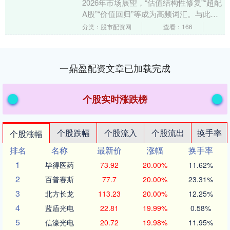
2026年市场展望，“估值结构性修复”“超配
A股”“价值回归”等成为高频词汇。与此同
时，从A股盘面看，多维数据显示市场活
分类：股市配资网
查看：166
跃度....
一鼎盈配资文章已加载完成
个股实时涨跌榜
个股跌幅
个股流入
个股流出
换手率
个股涨幅
排名
名称
最新价
涨幅
换手率
1
毕得医药
73.92
20.00%
11.62%
2
百普赛斯
77.7
20.00%
23.31%
3
北方长龙
113.23
20.00%
12.25%
4
蓝盾光电
22.81
19.99%
0.58%
5
信濠光电
20.72
19.98%
11.95%