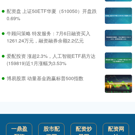
配资盘 上证50ETF华夏（510050）开盘跌
0.69%
牛顾问策略 特发服务：7月6日融资买入
1261.24万元，融资融券余额2.2亿元
爱配投资 涨超2.3%，人工智能ETF易方达
(159819)近1月涨幅为3.53%
博易股票 动量基金跑赢标普500指数
一鼎盈
股市配
配资炒
配资网