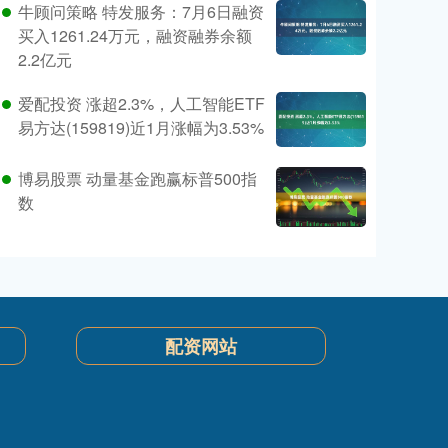
牛顾问策略 特发服务：7月6日融资
买入1261.24万元，融资融券余额
2.2亿元
爱配投资 涨超2.3%，人工智能ETF
易方达(159819)近1月涨幅为3.53%
博易股票 动量基金跑赢标普500指
数
配资网站