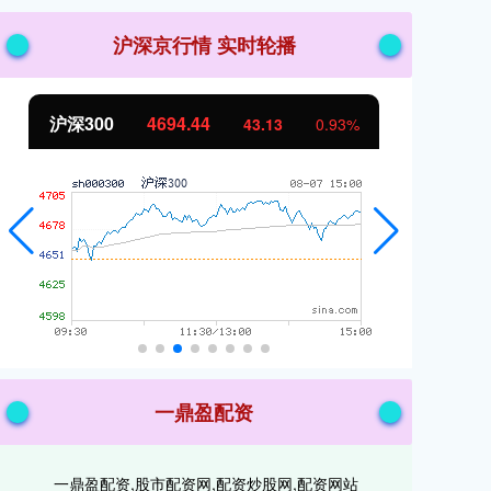
沪深京行情 实时轮播
北证50
1134.24
创
11.37
1.01%
一鼎盈配资
一鼎盈配资,股市配资网,配资炒股网,配资网站