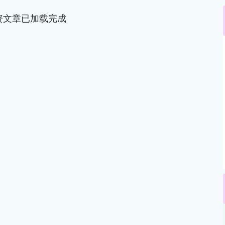
资文章已加载完成
沪深300
4694.44
.42%
43.13
0.93%