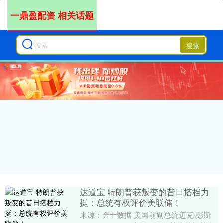
一鼎盈配资 相关话题
搜索
达道宝 特朗普获叛变的昔日搭档力
挺：总统有权评价美联储！
来源：金十数据 美国前副总统迈克·彭斯