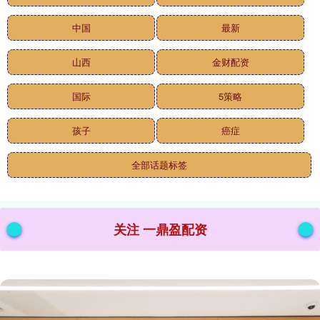
中国
最新
山西
金财配资
国际
5策略
孩子
癌症
全部话题标签
关注 一鼎盈配资