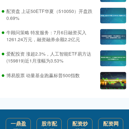
配资盘 上证50ETF华夏（510050）开盘跌
0.69%
牛顾问策略 特发服务：7月6日融资买入
1261.24万元，融资融券余额2.2亿元
爱配投资 涨超2.3%，人工智能ETF易方达
(159819)近1月涨幅为3.53%
博易股票 动量基金跑赢标普500指数
一鼎盈
股市配
配资炒
配资网