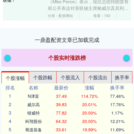
（Mike Pence）表示，现任总统特朗普有
权公开表达对美联储主席鲍威尔及其利率
决策的看法，同时他本人也对美联储的政
分类：配资网站
查看：193
策制....
一鼎盈配资文章已加载完成
个股实时涨跌榜
个股跌幅
个股流入
个股流出
换手率
个股涨幅
排名
名称
最新价
涨幅
换手率
1
N津富
37.49
114.72%
77.46%
2
威尔高
39.83
20.01%
17.76%
3
锴威特
77.82
20.00%
1.17%
4
科翔股份
64.32
20.00%
12.21%
5
蜀道装备
33.61
19.99%
11.69%