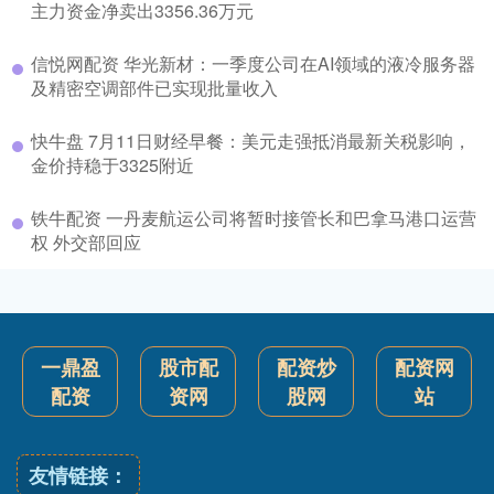
主力资金净卖出3356.36万元
信悦网配资 华光新材：一季度公司在AI领域的液冷服务器
及精密空调部件已实现批量收入
快牛盘 7月11日财经早餐：美元走强抵消最新关税影响，
金价持稳于3325附近
铁牛配资 一丹麦航运公司将暂时接管长和巴拿马港口运营
权 外交部回应
一鼎盈
股市配
配资炒
配资网
配资
资网
股网
站
友情链接：