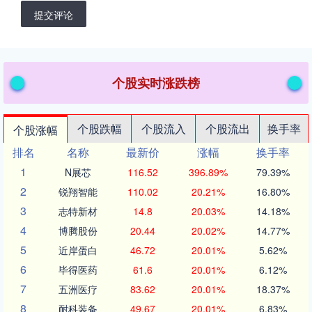
提交评论
个股实时涨跌榜
个股跌幅
个股流入
个股流出
换手率
个股涨幅
排名
名称
最新价
涨幅
换手率
1
N展芯
116.52
396.89%
79.39%
2
锐翔智能
110.02
20.21%
16.80%
3
志特新材
14.8
20.03%
14.18%
4
博腾股份
20.44
20.02%
14.77%
5
近岸蛋白
46.72
20.01%
5.62%
6
毕得医药
61.6
20.01%
6.12%
7
五洲医疗
83.62
20.01%
18.37%
8
耐科装备
49.67
20.01%
6.83%